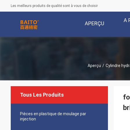
Les meilleurs produits de qualité sont à vous de choisir
A 
APERÇU
Aperçu
/
Cylindre hydr
Tous Les Produits
fo
br
Pièces en plastique de moulage par
injection