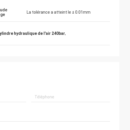
tude
La tolérance a atteint le ± 0.01mm
age
ylindre hydraulique de l'air 240bar
,