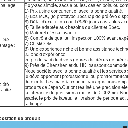
ballage
Poly-sac simple, sacs à bulles, cas en bois. ou 
1) Prix usine concurrentiel avec la bonne qualité.
2) Bas MOQ (le prototype 1pcs rapide prélève dispo
3) Délai d'exécution court (3-30 jours ouvrables acc
4) Taille adaptée aux besoins du client et Spec.
5) Matériel d'essai avancé.
6) Contrôle de qualité : inspection 100% avant expé
ciété
7) OEM/ODM.
ntage :
8) Une expérience riche et bonne assistance techn
23 ans d'expérience
en produisant de divers genres de pièces de précis
9) Près de Shenzhen et du HK, transport commode
Notre société avec la bonne qualité et les servic
le développement professionnel du premier fabrica
de moule. Les matériaux principaux que nous empl
ciété
produits de Japan.Our ont réalisé une précision élev
antie
la tolérance de précision à moins de 0.002mm. Nous
stable, le prix de faveur, la livraison de période act
raffinage.
osition de produit