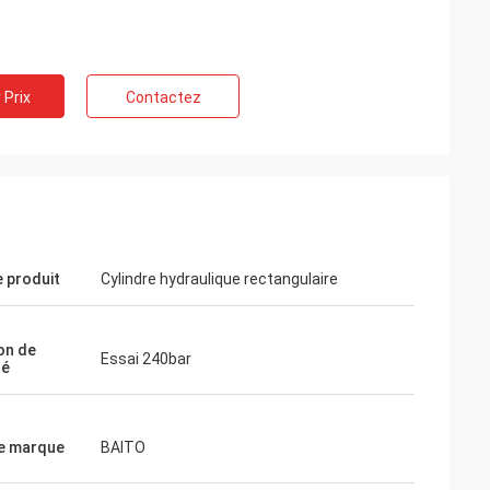
 Prix
Contactez
 produit
Cylindre hydraulique rectangulaire
on de
Essai 240bar
té
e marque
BAITO