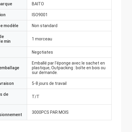
marque
BAITO
ion
ISO9001
e modèle
Non standard
de
1 morceau
e min
Negotiates
Emballé par l'éponge avec le sachet en
'emballage
plastique, Outpacking : boîte en bois ou
sur demande.
ivraison
5-8 jours de travail
s de
T/T
3000PCS PAR MOIS
isionnement