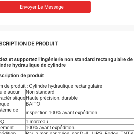
Envoyer Le Message
SCRIPTION DE PRODUIT
dez et supportez l'ingénierie non standard rectangulaire de
indre hydraulique de cylindre
cription de produit
 de produit : Cylindre hydraulique rectangulaire
ule aucun
Non standard
actéristique
Haute précision, durable
rque
BAITO
stème de
inspection 100% avant expédition
C
OQ
1 morceau
iement
100% avant expédition.
édition
Par la mer, par avion, par DHL, UPS, Fedex, TNT& 