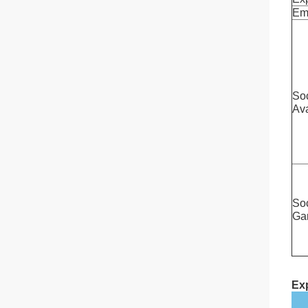
Em
So
Ava
So
Gar
Exp