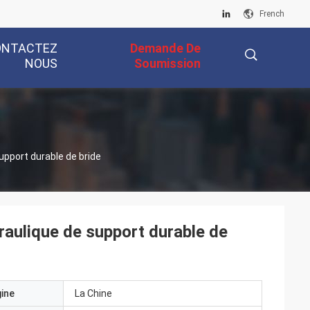
French
ONTACTEZ
Demande De
NOUS
Soumission
描
upport durable de bride
述
raulique de support durable de
gine
La Chine