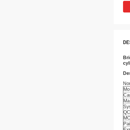
DE
Bri
cyl
Des
Nom
Mo
Car
Ma
Sy
Q
M
Pa
Exp