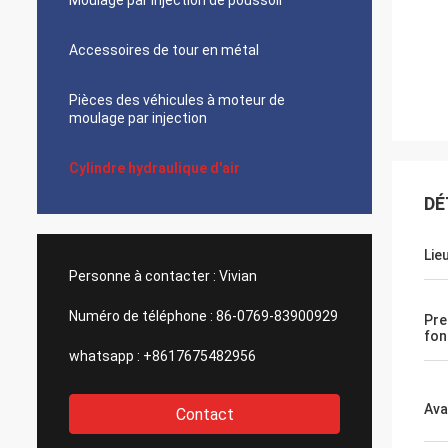
Moulage par injection de poussoir
Accessoires de tour en métal
Pièces des véhicules à moteur de
moulage par injection
Cylindre hydraulique d'air
DÉ
Lie
Personne à contacter :
Vivian
Numéro de téléphone :
86-0769-83900929
Pre
fon
whatsapp :
+8617675482956
Ava
Contact