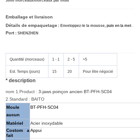
3000 morceaux/morceaux par mois
Emballage et livraison
Détails de empaquetage
: Enveloppez-le la mousse,
puis en la mettant dans la boîte.
Port
: SHENZHEN
Quantité (morceaux)
1 - 1
2 - 5
>5
Est. Temps (jours)
15
20
Pour être négocié
* description
nom 1.Product :
3-jaws poinçon ancien BT-PFH-SC04
2.Standard :
BAITO
Moule
BT-PFH-SC04
aucun
Matériel
Acier inoxydable
Costom a
Appui
fait