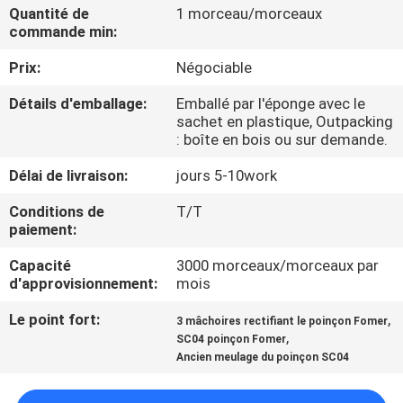
Quantité de
1 morceau/morceaux
commande min:
CONTRÔLE
Prix:
Négociable
DE
QUALITÉ
Détails d'emballage:
Emballé par l'éponge avec le
sachet en plastique, Outpacking
: boîte en bois ou sur demande.
CONTACTEZ-
Délai de livraison:
jours 5-10work
NOUS
Conditions de
T/T
paiement:
DEMANDEZ
Capacité
3000 morceaux/morceaux par
UNE
d'approvisionnement:
mois
CITATION
Le point fort:
,
3 mâchoires rectifiant le poinçon Fomer
,
SC04 poinçon Fomer
Ancien meulage du poinçon SC04
PLAN
DU