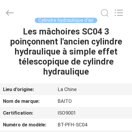
2026
Dongguan
Baitong
Precision
Mould
Cylindre hydraulique d'air
Manuafacturing
Co.,Ltd.
Les mâchoires SC04 3
MAISON
All
Rights
Reserved.
poinçonnent l'ancien cylindre
PRODUITS
hydraulique à simple effet
télescopique de cylindre
AU
hydraulique
SUJET
DE
Lieu d'origine:
La Chine
NOUS
Nom de marque:
BAITO
Certification:
ISO9001
VISITE
Numéro de modèle:
BT-PFH-SC04
D'USINE