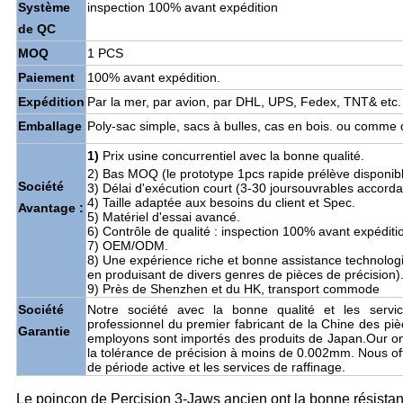
Système
inspection 100% avant expédition
de QC
MOQ
1 PCS
Paiement
100% avant expédition.
Expédition
Par la mer, par avion, par DHL, UPS, Fedex, TNT& etc.
Emballage
Poly-sac simple, sacs à bulles, cas en bois. ou comm
1)
Prix usine concurrentiel avec la bonne qualité.
2) Bas MOQ (le prototype 1pcs rapide prélève disponibl
Société
3) Délai d'exécution court (3-30 joursouvrables accordan
4) Taille adaptée aux besoins du client et Spec.
Avantage :
5) Matériel d'essai avancé.
6) Contrôle de qualité : inspection 100% avant expéditi
7) OEM/ODM.
8) Une expérience riche et bonne assistance technolog
en produisant de divers genres de pièces de précision)
9) Près de Shenzhen et du HK, transport commode
Société
Notre société avec la bonne qualité et les serv
professionnel du premier fabricant de la Chine des pi
Garantie
employons sont importés des produits de Japan.Our ont 
la tolérance de précision à moins de 0.002mm. Nous offron
de période active et les services de raffinage.
Le poinçon de Percision 3-Jaws ancien ont la bonne résistance