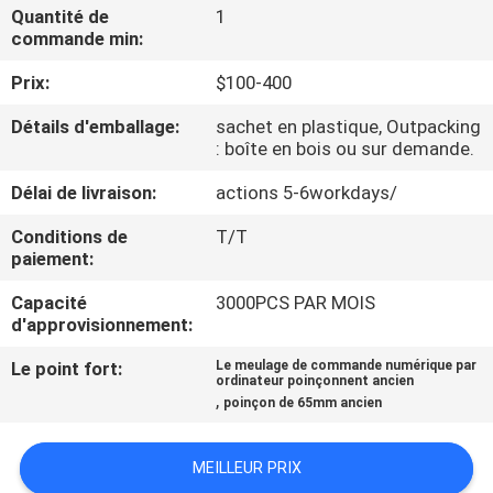
Quantité de
1
commande min:
CONTRÔLE
Prix:
$100-400
DE
QUALITÉ
Détails d'emballage:
sachet en plastique, Outpacking
: boîte en bois ou sur demande.
CONTACTEZ-
Délai de livraison:
actions 5-6workdays/
NOUS
Conditions de
T/T
paiement:
DEMANDEZ
Capacité
3000PCS PAR MOIS
d'approvisionnement:
UNE
Le point fort:
Le meulage de commande numérique par
CITATION
ordinateur poinçonnent ancien
,
poinçon de 65mm ancien
PLAN
MEILLEUR PRIX
DU