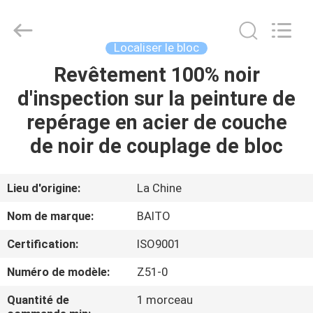
2026
Dongguan
Baitong
Precision
Mould
Localiser le bloc
Manuafacturing
Co.,Ltd.
Revêtement 100% noir
MAISON
All
Rights
Reserved.
d'inspection sur la peinture de
PRODUITS
repérage en acier de couche
de noir de couplage de bloc
AU
SUJET
Lieu d'origine:
La Chine
DE
Nom de marque:
BAITO
NOUS
Certification:
ISO9001
Numéro de modèle:
Z51-0
VISITE
D'USINE
Quantité de
1 morceau