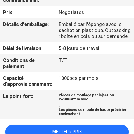
commande min:
Prix:
Negotiates
CONTRÔLE
DE
Détails d'emballage:
Emballé par l'éponge avec le
sachet en plastique, Outpacking
QUALITÉ
: boîte en bois ou sur demande.
Délai de livraison:
5-8 jours de travail
CONTACTEZ-
Conditions de
T/T
NOUS
paiement:
Capacité
1000pcs par mois
DEMANDEZ
d'approvisionnement:
UNE
Le point fort:
Pièces de moulage par injection
localisant le bloc
CITATION
,
Les pièces de moule de haute précision
enclenchent
PLAN
DU
MEILLEUR PRIX