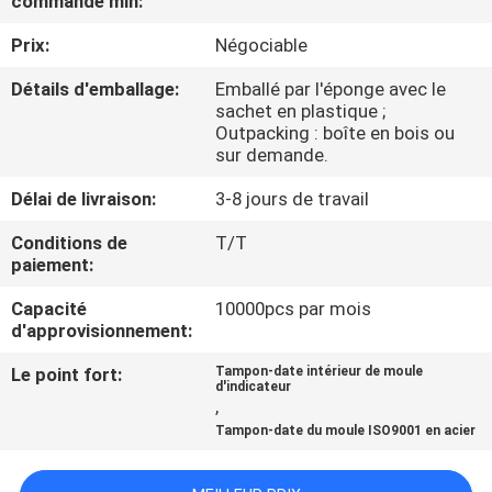
commande min:
Prix:
Négociable
CONTRÔLE
DE
Détails d'emballage:
Emballé par l'éponge avec le
sachet en plastique ;
QUALITÉ
Outpacking : boîte en bois ou
sur demande.
CONTACTEZ-
Délai de livraison:
3-8 jours de travail
NOUS
Conditions de
T/T
paiement:
DEMANDEZ
Capacité
10000pcs par mois
d'approvisionnement:
UNE
CITATION
Le point fort:
Tampon-date intérieur de moule
d'indicateur
,
Tampon-date du moule ISO9001 en acier
PLAN
DU