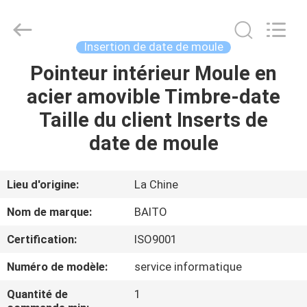
2026
Dongguan
Baitong
Precision
Mould
Insertion de date de moule
Manuafacturing
Co.,Ltd.
Pointeur intérieur Moule en
MAISON
All
Rights
Reserved.
acier amovible Timbre-date
PRODUITS
Taille du client Inserts de
date de moule
AU
SUJET
Lieu d'origine:
La Chine
DE
Nom de marque:
BAITO
NOUS
Certification:
ISO9001
Numéro de modèle:
service informatique
VISITE
D'USINE
Quantité de
1