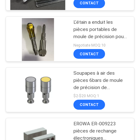
sous pression
CONTACT
CONTRÔLE
L'étain a enduit les
DE
14
pièces portables de
QUALITÉ
moule de précision pour
Les pièces de
la machine de laser
Negotiate MOQ:10
lingotière de
CONTACTEZ-
CONTACT
moulage mécanique
NOUS
Soupapes à air des
sous pression
pièces 6bars de moule
DEMANDEZ
de précision de
11
télémètre radar de
UNE
$2-$20 MOQ:1
SUS420 VA01
Pièces de précision
CONTACT
CITATION
de usinage de
EROWA ER-009223
PLAN
commande
pièces de rechange
DU
électroniques