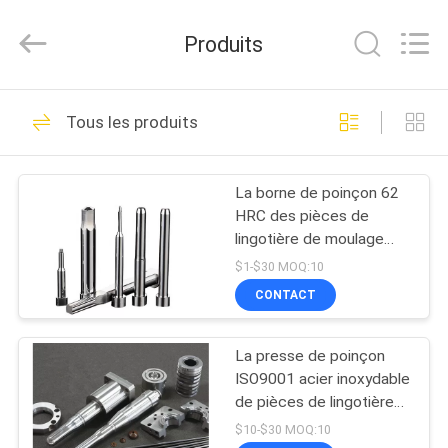
2026
Dongguan
Baitong
Produits
Precision
Mould
Manuafacturing
Co.,Ltd.
MAISON
All
29
Rights
Tous les produits
Reserved.
Pièces en plastique
PRODUITS
de moulage par
La borne de poinçon 62
HRC des pièces de
injection
AU
lingotière de moulage
SUJET
mécanique sous pression
$1-$30 MOQ:10
rectifiant le processus
DE
CONTACT
26
NOUS
Pièces de moule de
La presse de poinçon
ISO9001 acier inoxydable
VISITE
précision
de pièces de lingotière
de moulage mécanique
D'USINE
$10-$30 MOQ:10