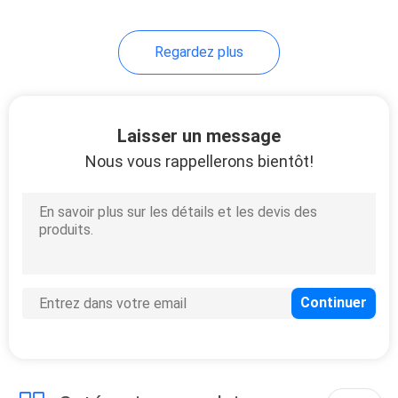
63
Regardez plus
Moule de serrure de
verrou
Laisser un message
Nous vous rappellerons bientôt!
38
Moulage par
injection de
poussoir