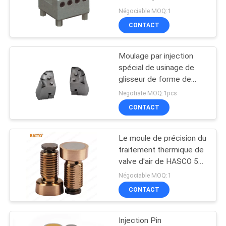
numérique par
compatibles porte-
Négociable MOQ:1
SITE
électrodes Uniholder U15
CONTACT
ordinateur
U20 U25 U30 précision
37
PRIVACY
Insertion de date de
Moulage par injection
POLICY
spécial de usinage de
moule
glisseur de forme de
pièces de précision de la
Negotiate MOQ:1pcs
commande numérique
CONTACT
par ordinateur H13
Le moule de précision du
21
traitement thermique de
valve d'air de HASCO 54
glissez l'arrêtoir
HRC partie la valve d'air
Négociable MOQ:1
de la HZ 491
CONTACT
Injection Pin