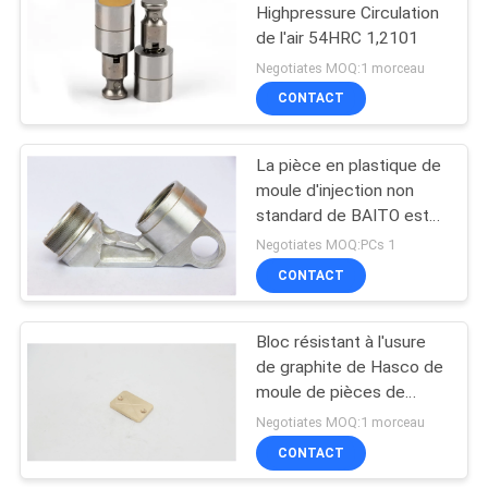
Highpressure Circulation
de l'air 54HRC 1,2101
12
Negotiates MOQ:1 morceau
Pin de douille
CONTACT
d'éjecteur
La pièce en plastique de
moule d'injection non
standard de BAITO est
employée pour les
Negotiates MOQ:PCs 1
moules en plastique et
CONTACT
43
peut être adaptée aux
besoins du client
Bloc résistant à l'usure
Localiser le bloc
de graphite de Hasco de
moule de pièces de
pièces d'auto standard
Negotiates MOQ:1 morceau
en bronze d'ajustement
CONTACT