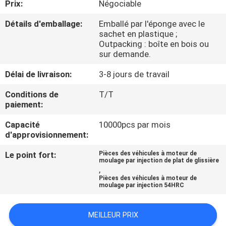
Prix:
Négociable
CONTRÔLE
Détails d'emballage:
Emballé par l'éponge avec le
sachet en plastique ;
DE
Outpacking : boîte en bois ou
sur demande.
QUALITÉ
Délai de livraison:
3-8 jours de travail
CONTACTEZ-
Conditions de
T/T
paiement:
NOUS
Capacité
10000pcs par mois
d'approvisionnement:
DEMANDEZ
UNE
Le point fort:
Pièces des véhicules à moteur de
moulage par injection de plat de glissière
,
CITATION
Pièces des véhicules à moteur de
moulage par injection 54HRC
PLAN
MEILLEUR PRIX
DU