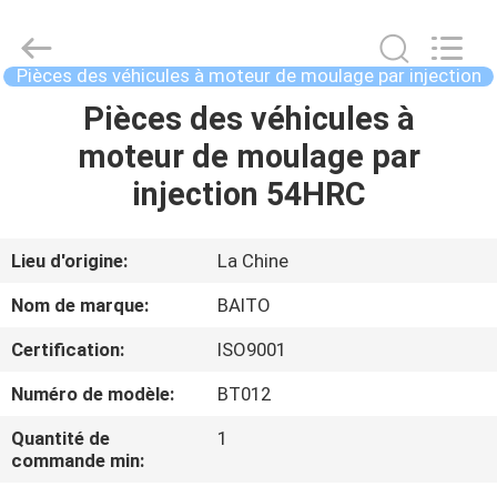
2026
Dongguan
Baitong
Precision
Mould
Pièces des véhicules à moteur de moulage par injection
Manuafacturing
Co.,Ltd.
Pièces des véhicules à
MAISON
All
Rights
Reserved.
moteur de moulage par
PRODUITS
injection 54HRC
AU
Lieu d'origine:
La Chine
SUJET
Nom de marque:
BAITO
DE
Certification:
ISO9001
NOUS
Numéro de modèle:
BT012
VISITE
Quantité de
1
commande min:
D'USINE