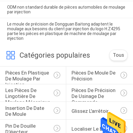
ODM non standard durable de pièces automobiles de moulage
par injection
Le moule de précision de Dongguan Baitong adaptent le
moulage aux besoins du client par injection du logo H.Z4295
partie les pièces en plastique de machine de moulage par
injection
Catégories populaires
Tous
Pièces En Plastique 
Pièces De Moule De 
De Moulage Par 
Précision
Injection
Les Pièces De 
Pièces De Précision 
Lingotière De 
De Usinage De 
Moulage Mécanique 
Commande 
Insertion De Date 
Sous Pression
Numérique Par 
Glissez L'arrêtoir
De Moule
Ordinateur
Pin De Douille 
Localiser Le Bloc
D'éjecteur